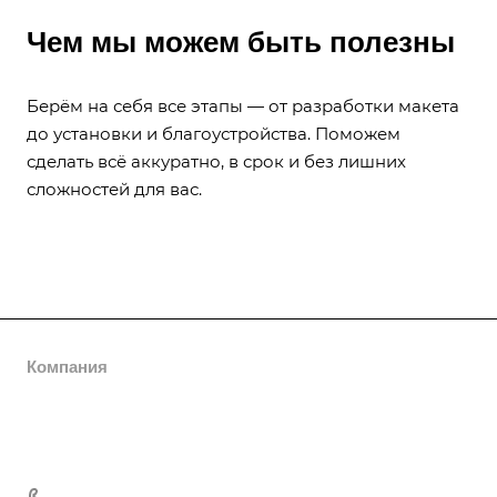
Чем мы можем быть полезны
Берём на себя все этапы — от разработки макета
до установки и благоустройства. Поможем
сделать всё аккуратно, в срок и без лишних
сложностей для вас.
Компания
О компании
Каталог
Сотрудники
Гранитные памятники
Услуги
Отзывы
Оградки на могилу
Изготовление памятников
+7 904 327-45-60